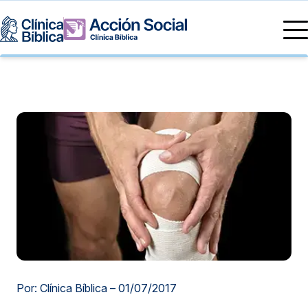
Directorio Médico
Especialidades médicas
Servicios
Nuestras especialidades
Mi Vida
Servicios Generales
Información
Centros de Excelencia
Información para el Paciente
Servicios 24/7
Sobre nosotros
Servicios Especializados
Investigación, Innovación y Docencia
Otros Servicios
Sedes
Por: Clínica Bíblica –
01/07/2017