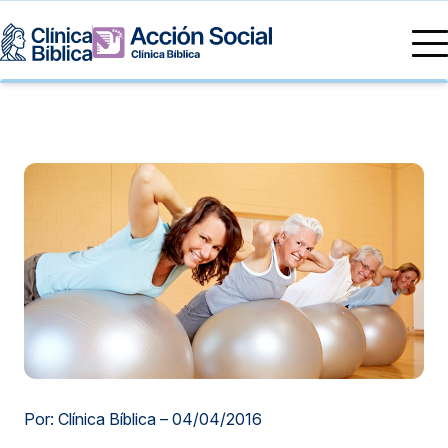
Directorio Médico
Especialidades médicas
Servicios
Nuestras especialidades
Mi Vida
Servicios Generales
Información
Centros de Excelencia
Información para el Paciente
Servicios 24/7
Sobre nosotros
Servicios Especializados
Investigación, Innovación y Docencia
Otros Servicios
Sedes
Por: Clínica Bíblica –
04/04/2016