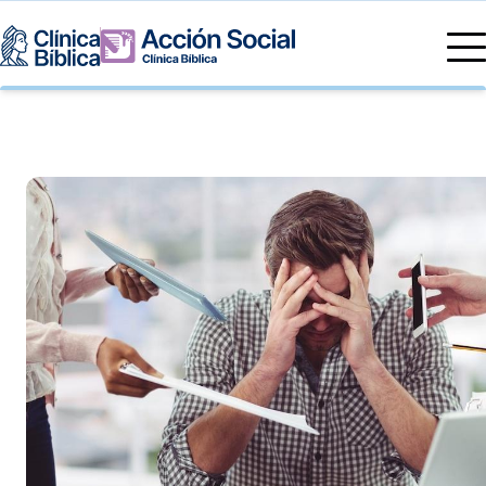
Directorio Médico
Especialidades médicas
Servicios
Nuestras especialidades
Mi Vida
Servicios Generales
Información
Centros de Excelencia
Información para el Paciente
Servicios 24/7
Sobre nosotros
Servicios Especializados
Investigación, Innovación y Docencia
Otros Servicios
Sedes