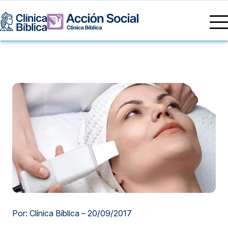
Directorio Médico
Especialidades médicas
Servicios
Nuestras especialidades
Mi Vida
Servicios Generales
Información
Centros de Excelencia
Información para el Paciente
Servicios 24/7
Sobre nosotros
Servicios Especializados
Investigación, Innovación y Docencia
Otros Servicios
Sedes
Por: Clínica Bíblica –
20/09/2017