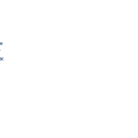
ue
y
ar.