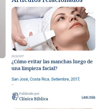
ria en manos de especialistas.
róstata y vías urinarias.
lidades
cialidades.
20/9/2017
¿Cómo evitar las manchas luego de
una limpieza facial?
s
San José, Costa Rica. Setiembre, 2017
.
dicas con aseguradoras nacionales e internacionales.
...
ría de servicios
Publicado por
apoyo para garantizar tu satisfacción.
Leer más
Clínica Bíblica