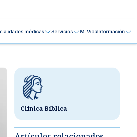
cialidades médicas
Servicios
Mi Vida
Información
Clínica Bíblica
ral de tu piel.
ía
24 horas.
Artículos relacionados