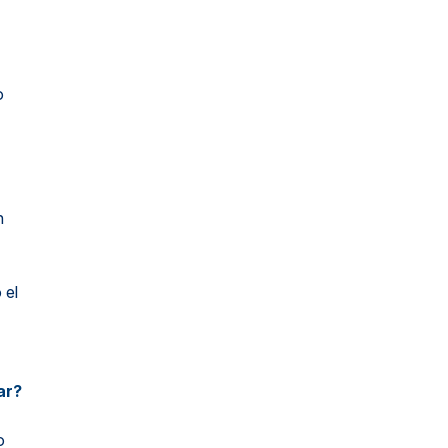
o
n
 el
ar?
o