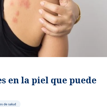
Salud auditiva y respirato
izada en todas las etapas de la mujer.
 Vacunación
Maternidad
& Traumatología
Urología General
ables para todas las edades.
Cuidado integral para mamá y bebé.
tas para huesos, músculos y articulaciones.
Especialistas en riñones, p
rología
Todas las especia
tamiento integral de enfermedades digestivas.
Listado completo de espe
uros, pagos y
iable.
Seguro
es en la piel que puede
 servicios para una experiencia médica clara y confiable.
Coberturas mé
Contralo
Supervisión y 
es de salud