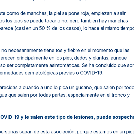
te como de manchas, la piel se pone roja, empiezan a salir
amos los ojos se puede tocar o no, pero también hay manchas
parece (casi en un 50 % de los casos), lo hace al mismo tiemp
 no necesariamente tiene tos y fiebre en el momento que las
recen principalmente en los pies, dedos y plantas, aunque
cluso ser completamente asintomáticas. Se ha concluido que so
fermedades dermatológicas previas o COVID-19.
parecidas a cuando a uno lo pica un gusano, que salen por todo
ua que salen por todas partes, especialmente en el tronco y
VID-19 y le salen este tipo de lesiones, puede sospech
s personas sepan de esta asociación, porque estamos en un pic