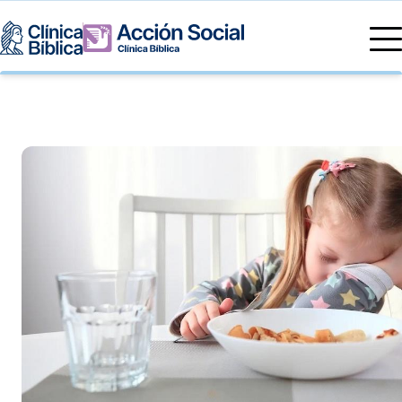
Directorio Médico
Especialidades médicas
Servicios
Nuestras especialidades
Mi Vida
Servicios Generales
Información
Centros de Excelencia
Información para el Paciente
Servicios 24/7
Sobre nosotros
Servicios Especializados
Investigación, Innovación y Docencia
Otros Servicios
Sedes