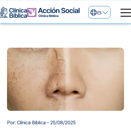
ES
Directorio Médico
Especialidades médicas
Servicios
Nuestras especialidades
Mi Vida
Servicios Generales
Información
Centros de Excelencia
Información para el Paciente
Servicios 24/7
Sobre nosotros
Servicios Especializados
Investigación, Innovación y Docencia
Otros Servicios
Sedes
Por: Clínica Bíblica –
25/08/2025