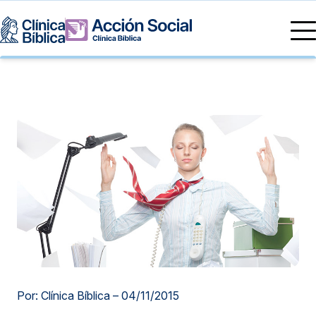
Directorio Médico
Especialidades médicas
Servicios
Nuestras especialidades
Mi Vida
Servicios Generales
Información
Centros de Excelencia
Información para el Paciente
Servicios 24/7
Sobre nosotros
Servicios Especializados
Investigación, Innovación y Docencia
Otros Servicios
Sedes
Por: Clínica Bíblica –
04/11/2015