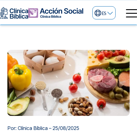
ES
Directorio Médico
Especialidades médicas
Servicios
Nuestras especialidades
Mi Vida
Servicios Generales
Información
Centros de Excelencia
Información para el Paciente
Servicios 24/7
Sobre nosotros
Servicios Especializados
Investigación, Innovación y Docencia
Otros Servicios
Sedes
Por: Clínica Bíblica –
25/08/2025