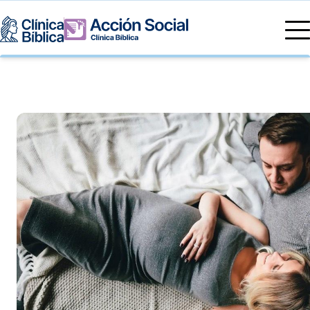
Directorio Médico
Especialidades médicas
Servicios
Nuestras especialidades
Mi Vida
Servicios Generales
Información
Centros de Excelencia
Información para el Paciente
Servicios 24/7
Sobre nosotros
Servicios Especializados
Investigación, Innovación y Docencia
Otros Servicios
Sedes