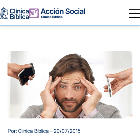
Directorio Médico
Especialidades médicas
Servicios
Nuestras especialidades
Mi Vida
Servicios Generales
Información
Centros de Excelencia
Información para el Paciente
Servicios 24/7
Sobre nosotros
Servicios Especializados
Investigación, Innovación y Docencia
Otros Servicios
Sedes
Por: Clínica Bíblica –
20/07/2015