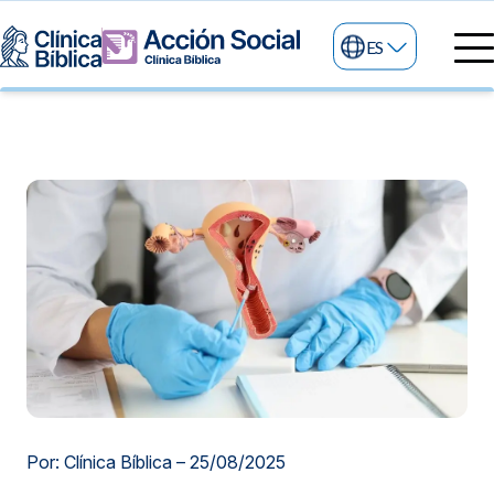
ES
Directorio Médico
Especialidades médicas
Servicios
Nuestras especialidades
Mi Vida
Servicios Generales
Información
Centros de Excelencia
Información para el Paciente
Servicios 24/7
Sobre nosotros
Servicios Especializados
Investigación, Innovación y Docencia
Otros Servicios
Sedes
Por: Clínica Bíblica –
25/08/2025