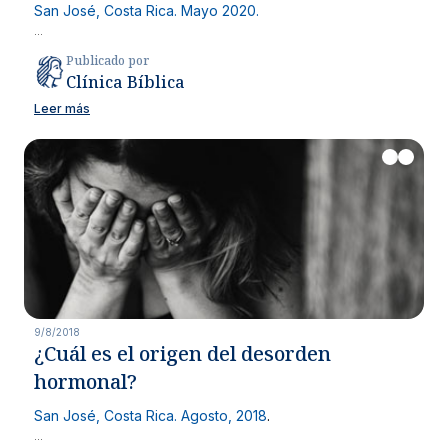
San José, Costa Rica. Mayo 2020.
...
Publicado por
Clínica Bíblica
Leer más
9/8/2018
¿Cuál es el origen del desorden
hormonal?
San José, Costa Rica. Agosto, 2018
.
...