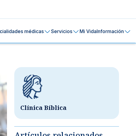
cialidades médicas
Servicios
Mi Vida
Información
Clínica Bíblica
ral de tu piel.
ía
24 horas.
Artículos relacionados