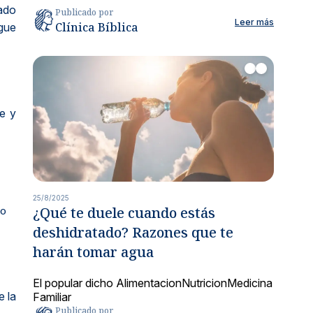
tado
Publicado por
Leer más
Clínica Bíblica
igue
e y
25/8/2025
¿Qué te duele cuando estás
ro
deshidratado? Razones que te
harán tomar agua
El popular dicho
Alimentacion
Nutricion
Medicina
e la
Familiar
Publicado por