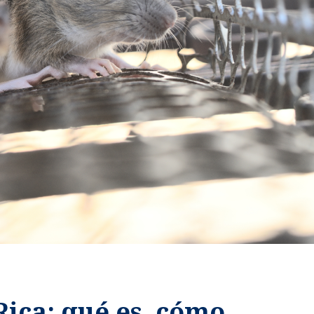
Salud auditiva y respirato
izada en todas las etapas de la mujer.
 Vacunación
Maternidad
& Traumatología
Urología General
ables para todas las edades.
Cuidado integral para mamá y bebé.
tas para huesos, músculos y articulaciones.
Especialistas en riñones, p
rología
Todas las especia
tamiento integral de enfermedades digestivas.
Listado completo de espe
uros, pagos y
iable.
Seguro
 servicios para una experiencia médica clara y confiable.
Coberturas mé
Contralo
Supervisión y 
Rica: qué es, cómo