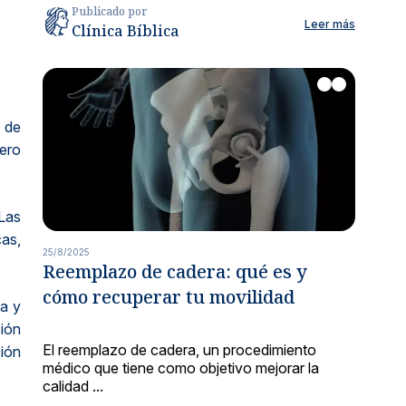
Publicado por
Leer más
Clínica Bíblica
n de
ero
Las
as,
25/8/2025
Reemplazo de cadera: qué es y
cómo recuperar tu movilidad
za y
ión
El reemplazo de cadera, un procedimiento
ción
médico que tiene como objetivo mejorar la
calidad ...