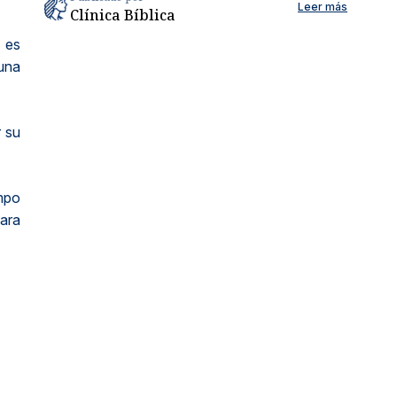
Leer más
Clínica Bíblica
 es
una
 su
empo
ara