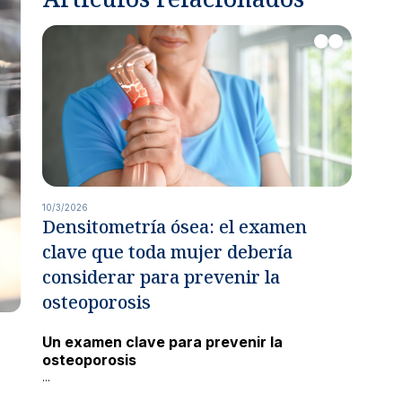
ria en manos de especialistas.
róstata y vías urinarias.
lidades
cialidades.
10/3/2026
Densitometría ósea: el examen
clave que toda mujer debería
considerar para prevenir la
s
dicas con aseguradoras nacionales e internacionales.
osteoporosis
ría de servicios
Un examen clave para prevenir la
apoyo para garantizar tu satisfacción.
osteoporosis
...