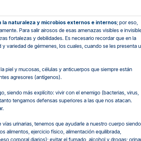
n la naturaleza y microbios externos e internos
; por eso,
nte. Para salir airosos de esas amenazas visibles e invisibl
as fortalezas y debilidades. Es necesario recordar que en la
d y variedad de gérmenes, los cuales, cuando se les presenta 
piel y mucosas, células y anticuerpos que siempre están
ntes agresores (antígenos).
, siendo más explícito: vivir con el enemigo (bacterias, virus,
 tanto tengamos defensas superiores a las que nos atacan.
r.
 de vías urinarias, tenemos que ayudarle a nuestro cuerpo siendo
 alimentos, ejercicio físico, alimentación equilibrada,
o corporal diarios); evitar el fumado, alcohol y drogas; orina