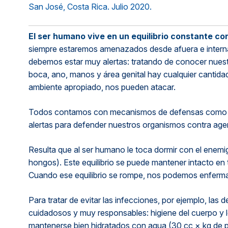
Métodos de pago seguros, simples y convenientes.
San José, Costa Rica. Julio 2020.
El ser humano vive en un equilibrio constante co
siempre estaremos amenazados desde afuera e intername
debemos estar muy alertas: tratando de conocer nuestr
boca, ano, manos y área genital hay cualquier cantida
ambiente apropiado, nos pueden atacar.
Todos contamos con mecanismos de defensas como la 
alertas para defender nuestros organismos contra age
Resulta que al ser humano le toca dormir con el enemigo
hongos). Este equilibrio se puede mantener intacto en
Cuando ese equilibrio se rompe, nos podemos enferma
Para tratar de evitar las infecciones, por ejemplo, las
cuidadosos y muy responsables: higiene del cuerpo y los
mantenerse bien hidratados con agua (30 cc × kg de pes