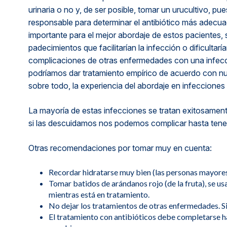
urinaria o no y, de ser posible, tomar un urucultivo, pu
responsable para determinar el antibiótico más adec
importante para el mejor abordaje de estos pacientes, 
padecimientos que facilitarían la infección o dificulta
complicaciones de otras enfermedades con una infecc
podríamos dar tratamiento empírico de acuerdo con nues
sobre todo, la experiencia del abordaje en infecciones
La mayoría de estas infecciones se tratan exitosamente
si las descuidamos nos podemos complicar hasta tener
Otras recomendaciones por tomar muy en cuenta:
Recordar hidratarse muy bien (las personas mayores 
Tomar batidos de arándanos rojo (de la fruta), se u
mientras está en tratamiento.
No dejar los tratamientos de otras enfermedades. S
El tratamiento con antibióticos debe completarse h