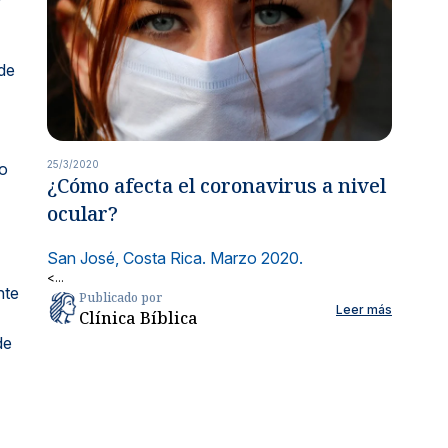
 de
25/3/2020
ho
¿Cómo afecta el coronavirus a nivel
ocular?
San José, Costa Rica. Marzo 2020.
<...
nte
Publicado por
Leer más
Clínica Bíblica
de