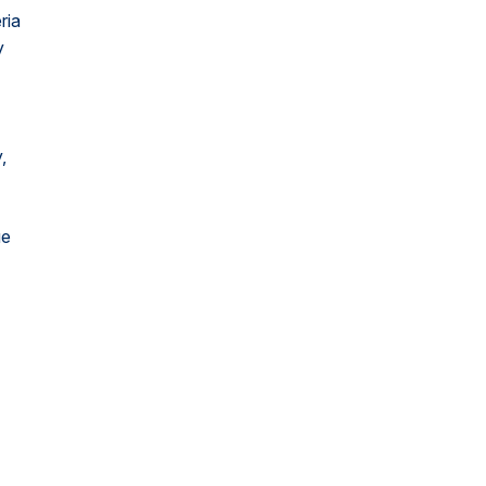
ria
y
,
ue