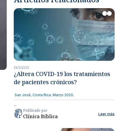
ria en manos de especialistas.
róstata y vías urinarias.
lidades
cialidades.
26/3/2020
¿Altera COVID-19 los tratamientos
de pacientes crónicos?
s
San José, Costa Rica. Marzo 2020.
dicas con aseguradoras nacionales e internacionales.
...
ría de servicios
Publicado por
Leer más
apoyo para garantizar tu satisfacción.
Clínica Bíblica