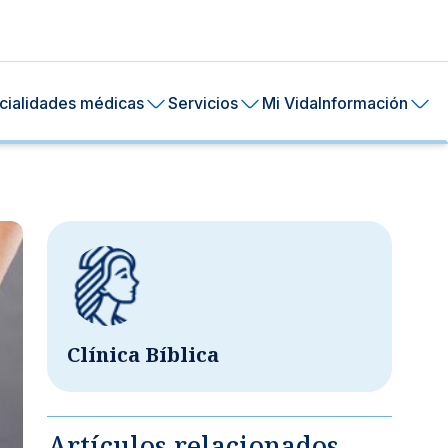
cialidades médicas
Servicios
Mi Vida
Información
Clínica Bíblica
ral de tu piel.
ía
24 horas.
Artículos relacionados