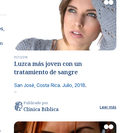
es,
un
11/7/2018
Luzca más joven con un
tratamiento de sangre
San José, Costa Rica. Julio, 2018
.
...
Publicado por
Leer más
Clínica Bíblica
r