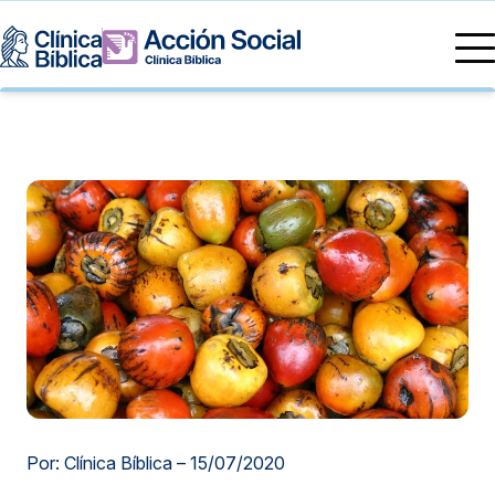
Directorio Médico
Especialidades médicas
Servicios
Nuestras especialidades
Mi Vida
Servicios Generales
Información
Centros de Excelencia
Información para el Paciente
Servicios 24/7
Sobre nosotros
Servicios Especializados
Investigación, Innovación y Docencia
Otros Servicios
Sedes
Por: Clínica Bíblica –
15/07/2020