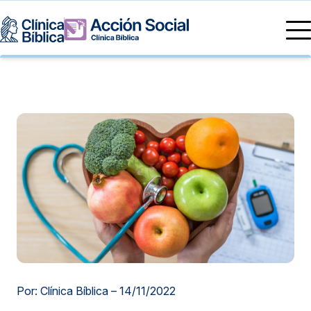
Directorio Médico
Especialidades médicas
Servicios
Nuestras especialidades
Mi Vida
Servicios Generales
Información
Centros de Excelencia
Información para el Paciente
Servicios 24/7
Sobre nosotros
Servicios Especializados
Investigación, Innovación y Docencia
Otros Servicios
Sedes
Por: Clínica Bíblica –
14/11/2022