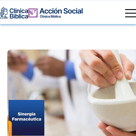
Directorio Médico
Especialidades médicas
Servicios
Nuestras especialidades
Mi Vida
Servicios Generales
Información
Centros de Excelencia
Información para el Paciente
Servicios 24/7
Sobre nosotros
Servicios Especializados
Investigación, Innovación y Docencia
Otros Servicios
Sedes