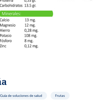
Salud auditiva y respirato
izada en todas las etapas de la mujer.
 Vacunación
Maternidad
& Traumatología
Urología General
ables para todas las edades.
Cuidado integral para mamá y bebé.
tas para huesos, músculos y articulaciones.
Especialistas en riñones, p
rología
Todas las especia
tamiento integral de enfermedades digestivas.
Listado completo de espe
uros, pagos y
iable.
Seguro
ña
 servicios para una experiencia médica clara y confiable.
Coberturas mé
Contralo
Guia de soluciones de salud
Frutas
Supervisión y 