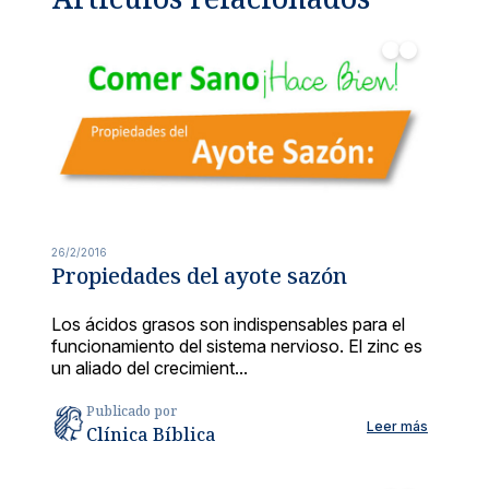
ria en manos de especialistas.
róstata y vías urinarias.
lidades
cialidades.
26/2/2016
Propiedades del ayote sazón
Los ácidos grasos son indispensables para el
s
funcionamiento del sistema nervioso. El zinc es
dicas con aseguradoras nacionales e internacionales.
un aliado del crecimient...
ría de servicios
Publicado por
Leer más
apoyo para garantizar tu satisfacción.
Clínica Bíblica