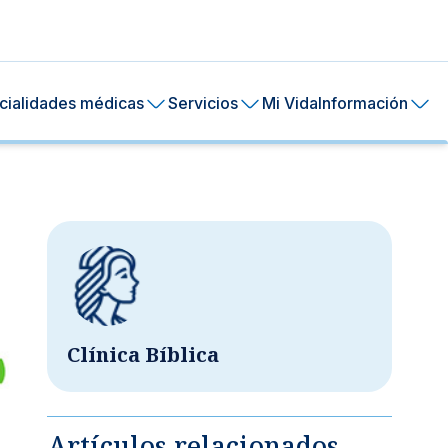
cialidades médicas
Servicios
Mi Vida
Información
Clínica Bíblica
ral de tu piel.
ía
24 horas.
Artículos relacionados