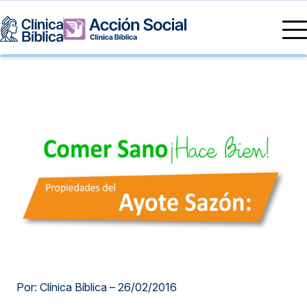
Directorio Médico
Especialidades médicas
Servicios
Nuestras especialidades
Mi Vida
Servicios Generales
Información
Centros de Excelencia
Información para el Paciente
Servicios 24/7
Sobre nosotros
Servicios Especializados
Investigación, Innovación y Docencia
Otros Servicios
Sedes
Por: Clínica Bíblica –
26/02/2016