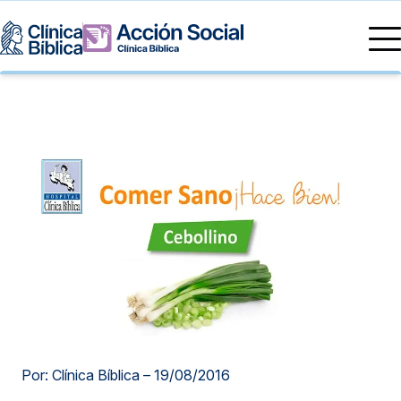
Directorio Médico
Especialidades médicas
Servicios
Nuestras especialidades
Mi Vida
Servicios Generales
Información
Centros de Excelencia
Información para el Paciente
Servicios 24/7
Sobre nosotros
Servicios Especializados
Investigación, Innovación y Docencia
Otros Servicios
Sedes
Por: Clínica Bíblica –
19/08/2016