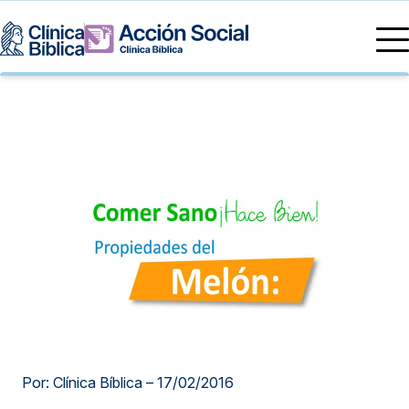
Directorio Médico
Especialidades médicas
Servicios
Nuestras especialidades
Mi Vida
Servicios Generales
Información
Centros de Excelencia
Información para el Paciente
Servicios 24/7
Sobre nosotros
Servicios Especializados
Investigación, Innovación y Docencia
Otros Servicios
Sedes
Por: Clínica Bíblica –
17/02/2016