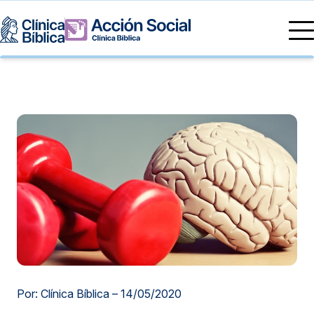
Directorio Médico
Especialidades médicas
Servicios
Nuestras especialidades
Mi Vida
Servicios Generales
Información
Centros de Excelencia
Información para el Paciente
Servicios 24/7
Sobre nosotros
Servicios Especializados
Investigación, Innovación y Docencia
Otros Servicios
Sedes
Por: Clínica Bíblica –
14/05/2020