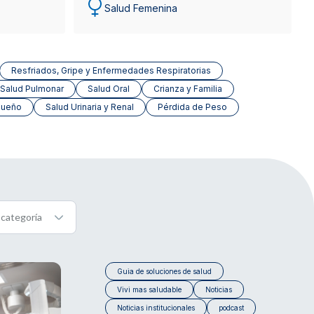
Salud Femenina
Resfriados, Gripe y Enfermedades Respiratorias
Salud Pulmonar
Salud Oral
Crianza y Familia
Sueño
Salud Urinaria y Renal
Pérdida de Peso
Guia de soluciones de salud
Vivi mas saludable
Noticias
Noticias institucionales
podcast