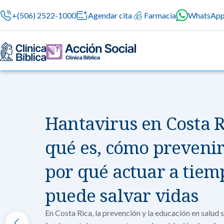
+(506) 2522-1000
Agendar cita
Farmacia
WhatsAp
Hantavirus en Costa R
Nuestras especialidades
Servicios Generales
Información para el Paciente
Servicios G
Nuestras es
qué es, cómo prevenir
Servicios méd
Contamos con 
atención prof
especialidade
Centros de Excelencia
Servicios 24/7
Sobre nosotros
por qué actuar a tiem
en cada etapa 
Cirugía
Cardiologí
Cirugías seguras
puede salvar vidas
Cuidado integral 
Servicios Especializados
Investigación, Innovación y Docencia
Medicina 
En Costa Rica, la prevención y la educación en salud
Chequeos Médico
Ginecologí