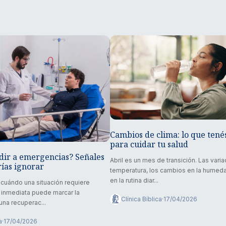
Cambios de clima: lo que tené
para cuidar tu salud
dir a emergencias? Señales
Abril es un mes de transición. Las vari
ías ignorar
temperatura, los cambios en la humeda
en la rutina diar...
r cuándo una situación requiere
 inmediata puede marcar la
Clínica Bíblica
·
17/04/2026
una recuperac...
a
·
17/04/2026