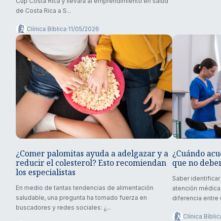
Cup Costa Rica y llevará al emprendimiento en salud
de Costa Rica a S...
Clínica Bíblica
·
11/05/2026
¿Cuándo acu
¿Comer palomitas ayuda a adelgazar y a
que no deber
reducir el colesterol? Esto recomiendan
los especialistas
Saber identifica
En medio de tantas tendencias de alimentación
atención médica
saludable, una pregunta ha tomado fuerza en
diferencia entre 
buscadores y redes sociales: ¿...
Clínica Bíblic