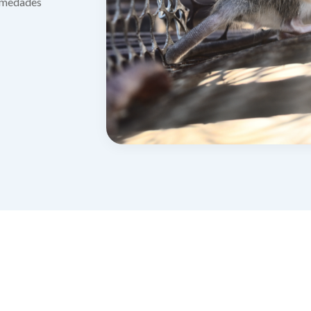
ermedades
Salud auditiva y respirato
izada en todas las etapas de la mujer.
 Vacunación
Maternidad
& Traumatología
Urología General
ables para todas las edades.
Cuidado integral para mamá y bebé.
tas para huesos, músculos y articulaciones.
Especialistas en riñones, p
rología
Todas las especia
tamiento integral de enfermedades digestivas.
Listado completo de espe
uros, pagos y
iable.
Seguro
 servicios para una experiencia médica clara y confiable.
Coberturas mé
Contralo
Supervisión y 