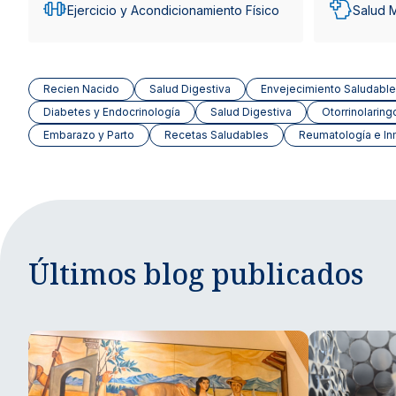
Ejercicio y Acondicionamiento Físico
Salud 
Recien Nacido
Salud Digestiva
Envejecimiento Saludable
Diabetes y Endocrinología
Salud Digestiva
Otorrinolaring
Embarazo y Parto
Recetas Saludables
Reumatología e In
Últimos blog publicados