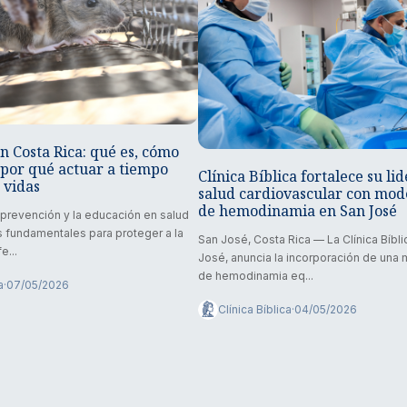
n Costa Rica: qué es, cómo
 por qué actuar a tiempo
Clínica Bíblica fortalece su li
 vidas
salud cardiovascular con mod
de hemodinamia en San José
a prevención y la educación en salud
 fundamentales para proteger a la
San José, Costa Rica — La Clínica Bíbl
e...
José, anuncia la incorporación de una
de hemodinamia eq...
a
·
07/05/2026
Clínica Bíblica
·
04/05/2026