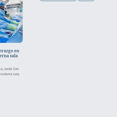
derazgo en
erna sala
ica, sede San
 moderna sala