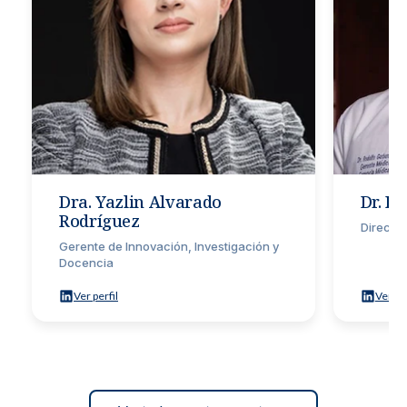
Dra. Yazlin Alvarado
Dr. R
Rodríguez
Directo
Gerente de Innovación, Investigación y
Docencia
Ver perfil
Ver per