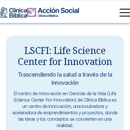
Directorio Médico
Especialidades médicas
Servicios
LSCFI: Life Science
Nuestras especialidades
Mi Vida
Servicios Generales
Center for Innovation
Información
Centros de Excelencia
Información para el Paciente
Servicios 24/7
Trascendiendo la salud a través de la
innovación
Sobre nosotros
Servicios Especializados
El centro de Innovación en Ciencias de la Vida (Life
Science Center For Innovation) de Clínica Bíblica es
Investigación, Innovación y Docencia
un centro de innovación, una incubadora y
Otros Servicios
aceleradora de emprendimientos y proyectos, donde
las ideas y los conceptos se convierten en una
Sedes
realidad.