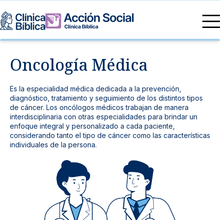
Directorio Médico
Oncología Médica
Especialidades médicas
Servicios
Nuestras especialidades
Mi Vida
Es la especialidad médica dedicada a la prevención,
Servicios Generales
diagnóstico, tratamiento y seguimiento de los distintos tipos
Información
de cáncer. Los oncólogos médicos trabajan de manera
Centros de Excelencia
interdisciplinaria con otras especialidades para brindar un
Información para el Paciente
Servicios 24/7
enfoque integral y personalizado a cada paciente,
considerando tanto el tipo de cáncer como las características
individuales de la persona.
Sobre nosotros
Servicios Especializados
Investigación, Innovación y Docencia
Otros Servicios
Sedes