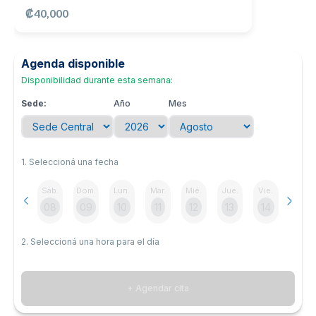
₡40,000
Noticias y blog
Agenda disponible
Disponibilidad durante esta semana:
Sede:
Año
Mes
1. Seleccioná una fecha
Sáb.
Dom.
Lun.
Mar.
Mié.
Jue.
Vie.
08
09
10
11
12
13
14
2. Seleccioná una hora para el día
+ Agendar cita