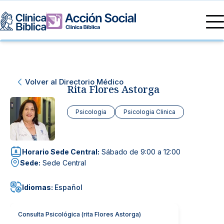
Directorio Médico
Especialidades médicas
Servicios
Volver al Directorio Médico
Nuestras especialidades
Rita Flores Astorga
Mi Vida
Servicios Generales
Información
Centros de Excelencia
Psicologia
Psicologia Clinica
Información para el Paciente
Servicios 24/7
Sobre nosotros
Horario Sede Central:
Sábado de 9:00 a 12:00
Servicios Especializados
Sede:
Sede Central
Investigación, Innovación y Docencia
Otros Servicios
Idiomas:
Español
Sedes
Consulta Psicológica (rita Flores Astorga)