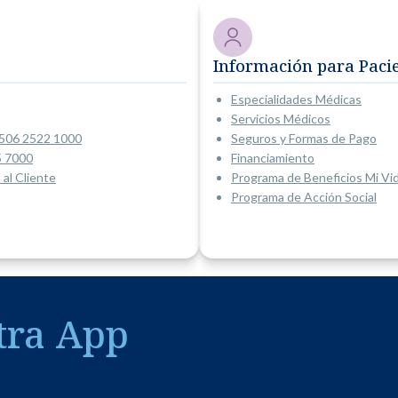
Información para Paci
Especialidades Médicas
Servicios Médicos
506 2522 1000
Seguros y Formas de Pago
5 7000
Financiamiento
 al Cliente
Programa de Beneficios Mi Vi
Programa de Acción Social
tra App