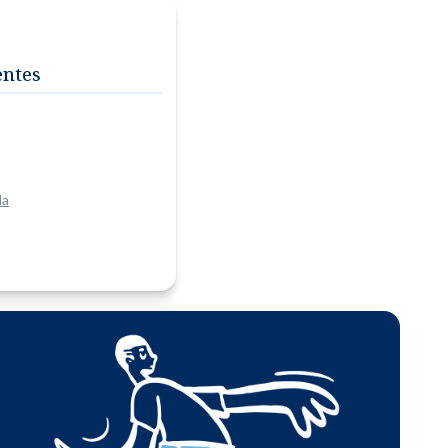
entes
da