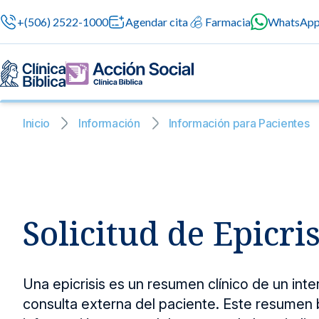
+(506) 2522-1000
Agendar cita
Farmacia
WhatsAp
Inicio
Información
Información para Pacientes
Nuestras especialidades
Servicios Generales
Información para el Paciente
Servicios G
Nuestras es
Servicios méd
Contamos con 
Solicitud de Epicris
atención prof
especialidade
Centros de Excelencia
Servicios 24/7
Sobre nosotros
en cada etapa 
Cirugía
Cardiologí
Cirugías seguras
Cuidado integral 
Una epicrisis es un resumen clínico de un int
Servicios Especializados
Investigación, Innovación y Docencia
Medicina 
consulta externa del paciente. Este resumen 
Chequeos Médico
Ginecologí