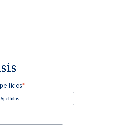
isis
pellidos
*