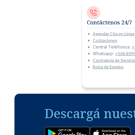
Contáctenos 24/7
Agendar Cita en Línea
Cotizaciones
Central Teléfonica:
+
Whatsapp:
+506 859
Contraloría de Servicio
Bolsa de Empleo
Descargá nues