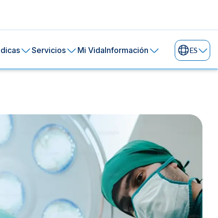
dicas
Servicios
Mi Vida
Información
ES
ral de tu piel.
ía
24 horas.