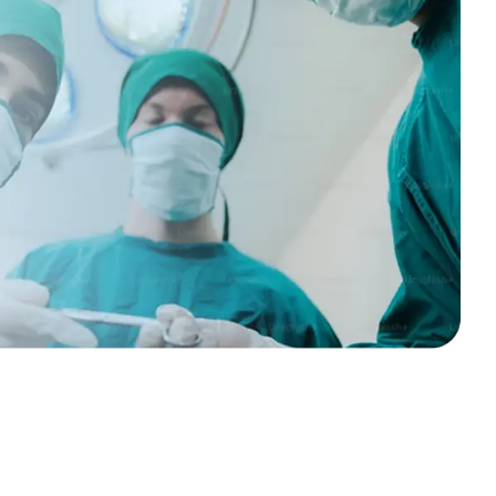
ria en manos de especialistas.
róstata y vías urinarias.
lidades
cialidades.
s
dicas con aseguradoras nacionales e internacionales.
ría de servicios
apoyo para garantizar tu satisfacción.