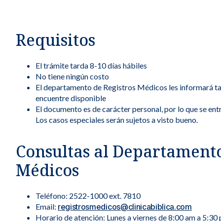
Métodos de pago seguros, simples y convenientes.
Requisitos
El trámite tarda 8-10 días hábiles
No tiene ningún costo
El departamento de Registros Médicos les informará t
encuentre disponible
El documento es de carácter personal, por lo que se ent
Los casos especiales serán sujetos a visto bueno.
Consultas al Departamento
Médicos
Teléfono: 2522-1000 ext. 7810
Email:
registrosmedicos@clinicabiblica.com
Horario de atención: Lunes a viernes de 8:00 am a 5:30