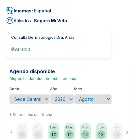
Noticias y blog
Idiomas:
Español
Afiliado a
Seguro Mi Vida
Consulta Dermatológica Dra. Arias
₡60,000
Agenda disponible
Disponibilidad durante esta semana:
Sede:
Año
Mes
1. Seleccioná una fecha
Sáb.
Dom.
Lun.
Mar.
Mié.
Jue.
Vie.
08
09
10
11
12
13
14