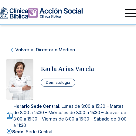
Directorio Médico
Especialidades médicas
Servicios
Volver al Directorio Médico
Nuestras especialidades
Mi Vida
Servicios Generales
Información
Karla Arias Varela
Centros de Excelencia
Información para el Paciente
Servicios 24/7
Dermatologia
Sobre nosotros
Servicios Especializados
Horario Sede Central:
Lunes de 8:00 a 15:30 – Martes
Investigación, Innovación y Docencia
Otros Servicios
de 8:00 a 15:30 – Miércoles de 8:00 a 15:30 – Jueves de
8:00 a 15:30 – Viernes de 8:00 a 15:30 – Sábado de 8:00
a 11:30
Sedes
Sede:
Sede Central