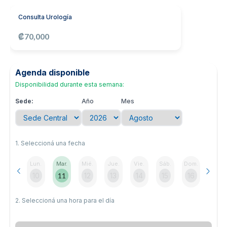
Noticias y blog
Consulta Urología
₡70,000
Agenda disponible
Disponibilidad durante esta semana:
Sede:
Año
Mes
1. Seleccioná una fecha
Lun.
Mar.
Mié.
Jue.
Vie.
Sáb.
Dom.
10
11
12
13
14
15
16
2. Seleccioná una hora para el día