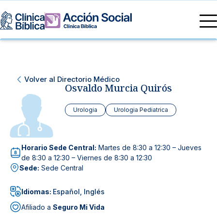
Directorio Médico
Especialidades médicas
Servicios
Volver al Directorio Médico
Nuestras especialidades
Osvaldo Murcia Quirós
Mi Vida
Servicios Generales
Información
Centros de Excelencia
Urologia
Urologia Pediatrica
Información para el Paciente
Servicios 24/7
Sobre nosotros
Horario Sede Central:
Martes de 8:30 a 12:30 – Jueves
Servicios Especializados
de 8:30 a 12:30 – Viernes de 8:30 a 12:30
Sede:
Sede Central
Investigación, Innovación y Docencia
Otros Servicios
Idiomas:
Español, Inglés
Sedes
Afiliado a
Seguro Mi Vida