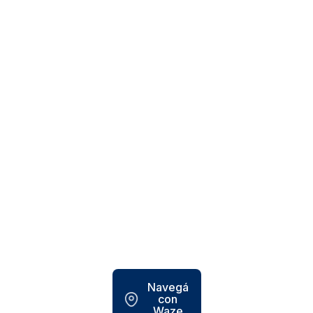
Navegá
con
Waze