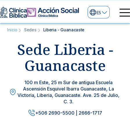
ES
Directorio Médico
Inicio
Sedes
Liberia - Guanacaste
Especialidades médicas
Sede Liberia -
Servicios
Nuestras especialidades
Mi Vida
Servicios Generales
Guanacaste
Información
Centros de Excelencia
Información para el Paciente
Servicios 24/7
100 m Este, 25 m Sur de antigua Escuela
Sobre nosotros
Ascensión Esquivel Ibarra Guanacaste, La
Servicios Especializados
Victoria, Liberia, Guanacaste. Ave. 25 de Julio,
C. 3.
Investigación, Innovación y Docencia
Otros Servicios
+506 2690-5500 | 2666-1717
Sedes