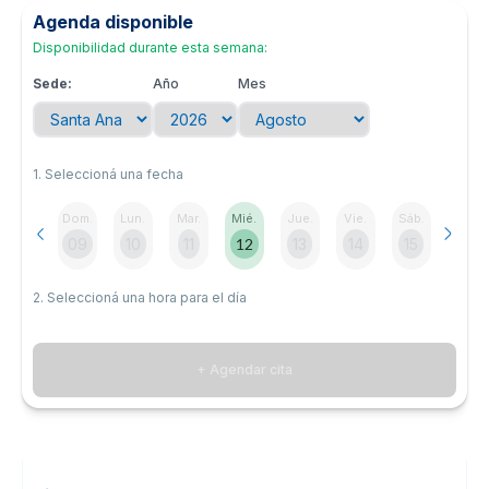
Agenda disponible
Noticias y blog
Disponibilidad durante esta semana:
Sede:
Año
Mes
1. Seleccioná una fecha
Dom.
Lun.
Mar.
Mié.
Jue.
Vie.
Sáb.
09
10
11
12
13
14
15
2. Seleccioná una hora para el día
+ Agendar cita