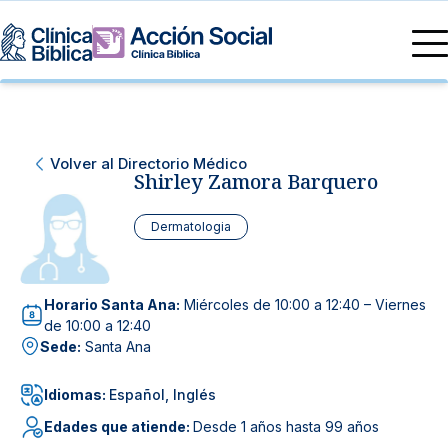
Directorio Médico
Especialidades médicas
Servicios
Volver al Directorio Médico
Nuestras especialidades
Shirley Zamora Barquero
Mi Vida
Servicios Generales
Información
Centros de Excelencia
Dermatologia
Información para el Paciente
Servicios 24/7
Sobre nosotros
Horario Santa Ana:
Miércoles de 10:00 a 12:40 – Viernes
Servicios Especializados
de 10:00 a 12:40
Sede:
Santa Ana
Investigación, Innovación y Docencia
Otros Servicios
Idiomas:
Español, Inglés
Sedes
Edades que atiende:
Desde 1 años hasta 99 años