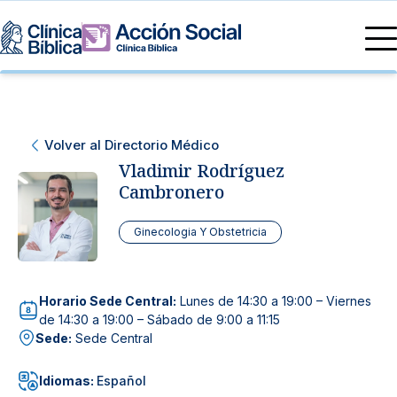
Directorio Médico
Especialidades médicas
Servicios
Volver al Directorio Médico
Nuestras especialidades
Mi Vida
Vladimir Rodríguez
Servicios Generales
Información
Cambronero
Centros de Excelencia
Información para el Paciente
Servicios 24/7
Ginecologia Y Obstetricia
Sobre nosotros
Servicios Especializados
Horario Sede Central:
Lunes de 14:30 a 19:00 – Viernes
Investigación, Innovación y Docencia
de 14:30 a 19:00 – Sábado de 9:00 a 11:15
Otros Servicios
Sede:
Sede Central
Sedes
Idiomas:
Español