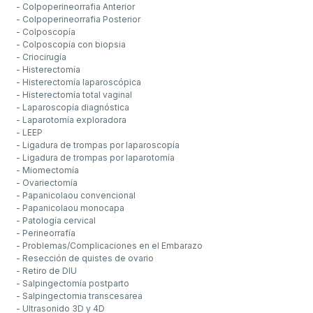
- Colpoperineorrafia Anterior
- Colpoperineorrafia Posterior
- Colposcopía
- Colposcopía con biopsia
- Criocirugía
- Histerectomía
- Histerectomía laparoscópica
- Histerectomía total vaginal
- Laparoscopía diagnóstica
- Laparotomía exploradora
- LEEP
- Ligadura de trompas por laparoscopía
- Ligadura de trompas por laparotomía
- Miomectomía
- Ovariectomía
- Papanicolaou convencional
- Papanicolaou monocapa
- Patología cervical
- Perineorrafía
- Problemas/Complicaciones en el Embarazo
- Resección de quistes de ovario
- Retiro de DIU
- Salpingectomía postparto
- Salpingectomia transcesarea
- Ultrasonido 3D y 4D