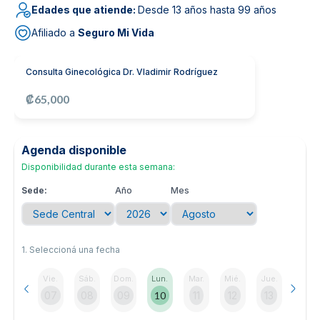
Edades que atiende:
Desde 13 años hasta 99 años
Noticias y blog
Afiliado a
Seguro Mi Vida
Consulta Ginecológica Dr. Vladimir Rodríguez
₡65,000
Agenda disponible
Disponibilidad durante esta semana:
Sede:
Año
Mes
1. Seleccioná una fecha
Vie.
Sáb.
Dom.
Lun.
Mar.
Mié.
Jue.
07
08
09
10
11
12
13