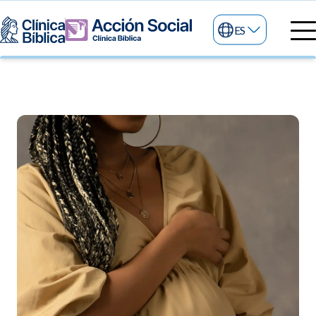
ES
Directorio Médico
Especialidades médicas
Servicios
Nuestras especialidades
Mi Vida
Servicios Generales
Información
Centros de Excelencia
Información para el Paciente
Servicios 24/7
Sobre nosotros
Servicios Especializados
Investigación, Innovación y Docencia
Otros Servicios
Sedes