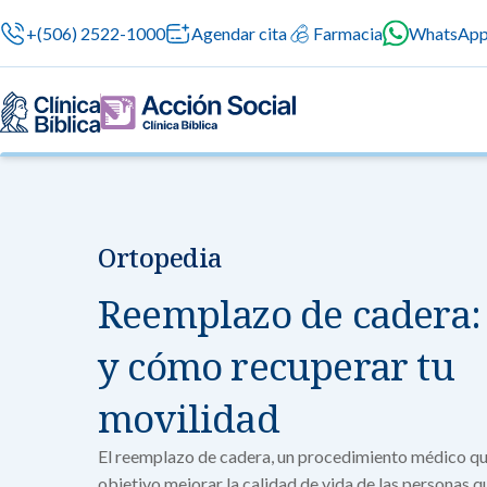
+(506) 2522-1000
Agendar cita
Farmacia
WhatsAp
Ortopedia
Nuestras especialidades
Servicios Generales
Información para el Paciente
Servicios G
Nuestras es
Reemplazo de cadera:
Servicios méd
Contamos con 
atención prof
especialidade
Centros de Excelencia
Servicios 24/7
Sobre nosotros
y cómo recuperar tu
en cada etapa 
Cirugía
movilidad
Cardiologí
Cirugías seguras
Cuidado integral 
Servicios Especializados
Investigación, Innovación y Docencia
Medicina 
El reemplazo de cadera, un procedimiento médico q
Chequeos Médico
Ginecologí
objetivo mejorar la calidad de vida de las personas q