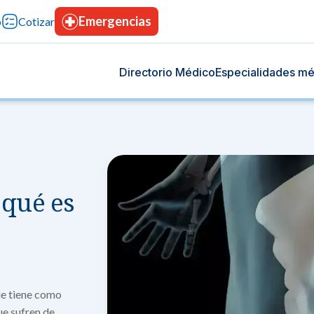
Emergencias
p
Cotizar
Directorio Médico
Especialidades mé
enerales
pecialidades
 qué es
icos generales diseñados para tu cuidado integral, con
un amplio equipo multidisciplinario en diversas
esional, tecnología avanzada y confianza permanente.
s médicas, brindando confianza, innovación y cuidado
de tu vida.
Banco de sangre
Dermatología
a
 con tecnología de vanguardia
Doná sangre, salva vidas.
Prevención y cuidado integ
de tu corazón.
preventiva
Hospitalización
ue tiene como
Otorrinolaringolog
s que te dan tranquilidad.
a & Obstetricia
Instalaciones modernas, con atención las 
ue sufren de