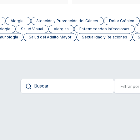
Alergias
Atención y Prevención del Cáncer
Dolor Crónico
ología
Salud Visual
Alergias
Enfermedades Infecciosas
munología
Salud del Adulto Mayor
Sexualidad y Relaciones