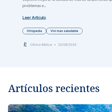
Atención especial
problemas e...
Otros Servicios
Sedes
Centro de
Ortopedia 
Vacunas e inyect
Leer Artículo
Soluciones exper
Noticias y blog
Gastroente
Ortopedia
Vivi mas saludable
Prevención y tra
Clínica Bíblica
•
25/08/2025
Información para el Paciente
Encontrá toda la información necesaria sobre seg
servicios para una experiencia médica clara y conf
Información para el paciente
Encontrá toda la información necesaria sobre seguros, pagos y
Artículos recientes
Financiamiento
Opción para financiar tus tratamientos médicos.
Formas de pago