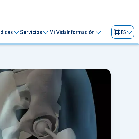
dicas
Servicios
Mi Vida
Información
ES
ral de tu piel.
ía
24 horas.