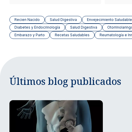
Recien Nacido
Salud Digestiva
Envejecimiento Saludable
Diabetes y Endocrinología
Salud Digestiva
Otorrinolaring
Embarazo y Parto
Recetas Saludables
Reumatología e In
Últimos blog publicados