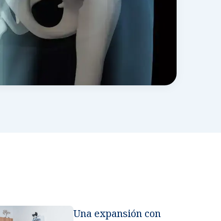
ria en manos de especialistas.
róstata y vías urinarias.
lidades
cialidades.
s
dicas con aseguradoras nacionales e internacionales.
ría de servicios
apoyo para garantizar tu satisfacción.
Una expansión con