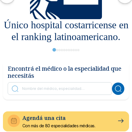
Noticias y blog
)
Único hospital costarricense en
el ranking latinoamericano.
T
Encontrá el médico o la especialidad que
necesitás
Agendá una cita
Con más de 80 especialidades médicas.