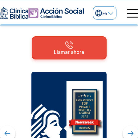
ES
Directorio Médico
Especialidades médicas
Servicios
Nuestras especialidades
Llamar ahora
Mi Vida
Servicios Generales
Información
Centros de Excelencia
Información para el Paciente
Servicios 24/7
Sobre nosotros
Servicios Especializados
Investigación, Innovación y Docencia
Otros Servicios
Sedes