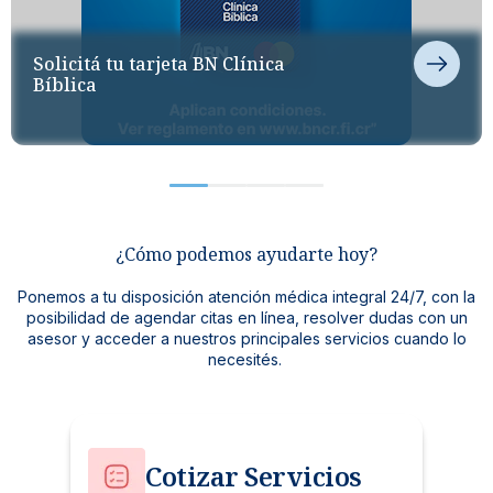
Gestionamos tu seguro médico de
Atención quirúrgica de alta calidad.
forma ágil.
Afiliate al Plan de Beneficios Mi Vida.
Solicitá tu tarjeta BN Clínica
Solicitá la cotización de tu cirugía y conoce
Recibí una atención rápida y sin
Cuida tu salud y la de tu familia con servicios
Bíblica
nuestras opciones de pago.
preocupaciones.
médicos preferenciales
¿Cómo podemos ayudarte hoy?
Ponemos a tu disposición atención médica integral 24/7, con la
posibilidad de agendar citas en línea, resolver dudas con un
asesor y acceder a nuestros principales servicios cuando lo
necesités.
Cotizar Servicios