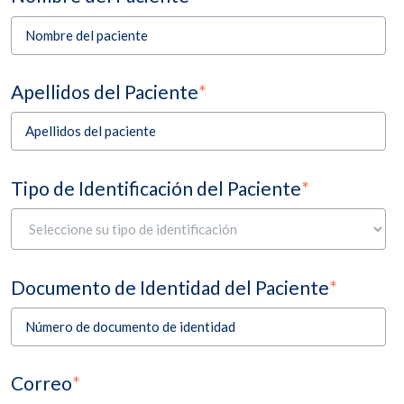
Atención personal
Códigos QR colocados en las distintas áreas del hospital
Apellidos del Paciente
*
Cuando usted envía su inconformidad, sugerencia o felicitación a la
Contraloría de Servicios por cualquiera de estos medios, le llegará
un número de tiquete y un mensaje de confirmación que le indicará
que su caso se registró correctamente en nuestro sistema.
Después de esto, el equipo encargado revisará su caso y usted
recibirá un acuse de recibido, para informarle que ya estamos
Tipo de Identificación del Paciente
*
trabajando en él.
La Contraloría de Servicios tiene un plazo de 7 a 10 días hábiles para
darle una respuesta formal. Durante ese tiempo, podríamos
contactarlo por alguno de los medios disponibles para solicitarle más
información o algún documento adicional que nos ayude a respaldar
mejor el caso.
Documento de Identidad del Paciente
*
Una vez finalizado el proceso, le enviaremos la respuesta
correspondiente y posteriormente un correo notificándole que su
caso ha sido cerrado.
¡Muchas gracias por tomarse el tiempo de compartir su experiencia
con nosotros!
Correo
*