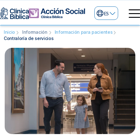
ES
Directorio Médico
Inicio
Información
Información para pacientes
Contraloría de servicios
Especialidades médicas
Servicios
Nuestras especialidades
Mi Vida
Servicios Generales
Información
Centros de Excelencia
Información para el Paciente
Servicios 24/7
Sobre nosotros
Servicios Especializados
Investigación, Innovación y Docencia
Otros Servicios
Sedes