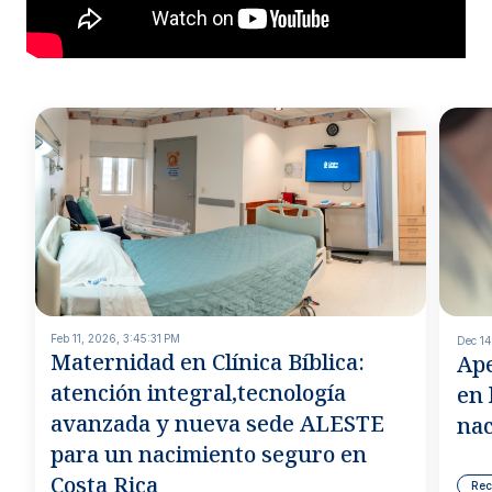
Feb 11, 2026, 3:45:31 PM
Dec 14
Maternidad en Clínica Bíblica:
Ape
atención integral,tecnología
en 
avanzada y nueva sede ALESTE
nac
para un nacimiento seguro en
Costa Rica
Rec