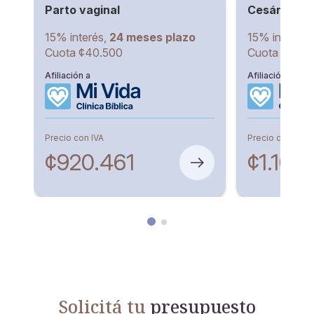
Parto vaginal
Cesárea
15% interés,
24 meses plazo
15% interés,
Cuota ¢40.500
Cuota ¢48.5
Afiliación a
Afiliación a
Precio con IVA
Precio con IVA
¢920.461
¢1.107.
Solicitá tu
presupuesto