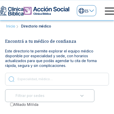
ES
Directorio Médico
Inicio
Directorio médico
Especialidades médicas
Servicios
Encontrá a tu médico de confianza
Nuestras especialidades
Mi Vida
Servicios Generales
Este directorio te permite explorar el equipo médico
Información
disponible por especialidad y sede, con horarios
Centros de Excelencia
actualizados para que podás agendar tu cita de forma
Información para el Paciente
Servicios 24/7
rápida, segura y sin complicaciones.
Sobre nosotros
Servicios Especializados
Investigación, Innovación y Docencia
Otros Servicios
Afiliado MiVida
Sedes