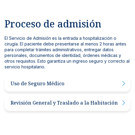
Proceso de admisión
El Servicio de Admisión es la entrada a hospitalización o
cirugía. El paciente debe presentarse al menos 2 horas antes
para completar trámites administrativos, entregar datos
personales, documentos de identidad, órdenes médicas y
otros requisitos. Esto garantiza un ingreso seguro y correcto al
servicio hospitalario.
Uso de Seguro Médico
Durante el proceso de Admisión el paciente deberá
indicar al personal que desea utilizar su Seguro Médico.
Revisión General y Traslado a la Habitación
Se le facilitará un formulario que deberá completar y
devolver antes del egreso, con la firma del médico
Seguidamente, el paciente pasa por la estación de
respectivo.
enfermería, donde un profesional le toma los signos
vitales y lo traslada a la habitación correspondiente o
bien a sala de cirugía. Al llegar a la habitación, el