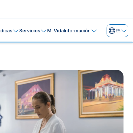
dicas
Servicios
Mi Vida
Información
ES
ral de tu piel.
ía
24 horas.