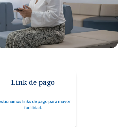
ria en manos de especialistas.
róstata y vías urinarias.
lidades
cialidades.
Link de pago
s
dicas con aseguradoras nacionales e internacionales.
stionamos links de pago para mayor
ría de servicios
facilidad.
apoyo para garantizar tu satisfacción.