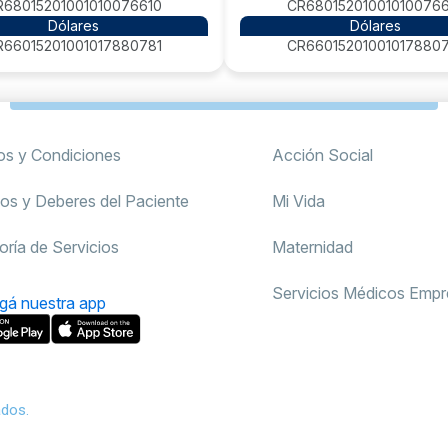
R68015201001010076610
CR680152010010100766
Dólares
Dólares
R66015201001017880781
CR660152010010178807
os y Condiciones
Acción Social
os y Deberes del Paciente
Mi Vida
oría de Servicios
Maternidad
Servicios Médicos Empre
gá nuestra app
ados.