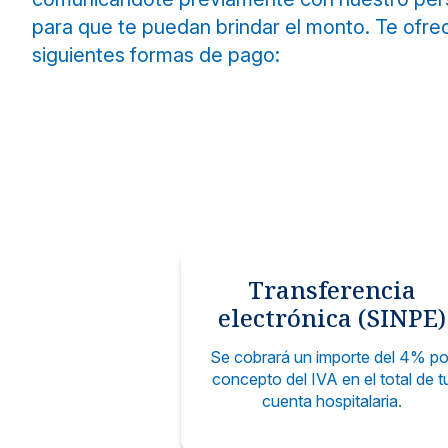
Atención especial
para que te puedan brindar el monto. Te ofre
Otros Servicios
Sedes
Centro de
Ortopedia 
siguientes formas de pago:
Vacunas e inyect
Soluciones exper
Noticias y blog
Gastroente
Prevención y tra
Información para el Paciente
Encontrá toda la información necesaria sobre seg
servicios para una experiencia médica clara y conf
Transferencia
Información para el paciente
electrónica (SINPE)
Encontrá toda la información necesaria sobre seguros, pagos y
Se cobrará un importe del 4% po
Financiamiento
concepto del IVA en el total de t
Opción para financiar tus tratamientos médicos.
cuenta hospitalaria.
Formas de pago