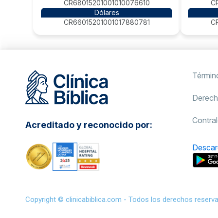
CR68015201001010076610
C
Dólares
CR66015201001017880781
C
Términ
Derech
Contral
Acreditado y reconocido por:
Descar
Copyright © clinicabiblica.com - Todos los derechos reserv