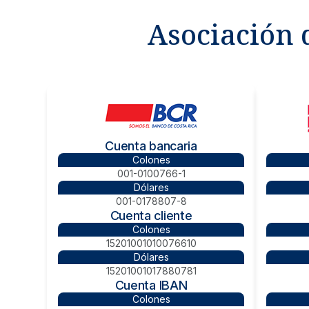
Asociación 
Cuenta bancaria
Colones
001-0100766-1
Dólares
001-0178807-8
Cuenta cliente
Colones
15201001010076610
Dólares
15201001017880781
Cuenta IBAN
Colones