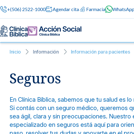
+(506) 2522-1000
Agendar cita
Farmacia
WhatsAp
Inicio
Información
Información para pacientes
Seguros
Nuestras especialidades
Servicios Generales
Información para el Paciente
Servicios G
Nuestras es
Servicios méd
Contamos con 
atención prof
especialidade
Centros de Excelencia
Servicios 24/7
Sobre nosotros
en cada etapa 
En Clínica Bíblica, sabemos que tu salud es l
Cirugía
Si contás con un seguro médico, queremos qu
Cardiologí
Cirugías seguras
sea ágil, clara y sin preocupaciones. Nuestro
Cuidado integral 
Servicios Especializados
Investigación, Innovación y Docencia
Medicina 
especializado en seguros está aquí para orie
Chequeos Médico
Ginecologí
paso, resolver tus dudas y apoyarte en el pr