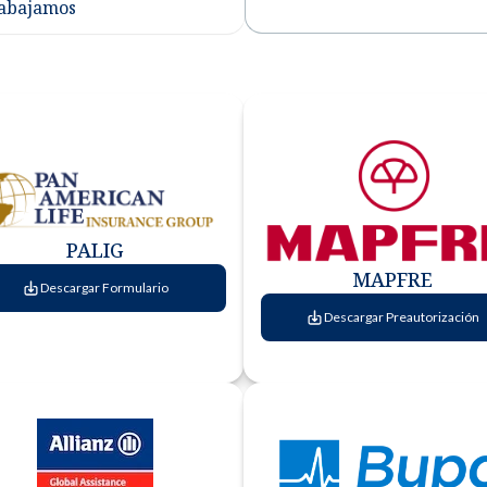
rabajamos
PALIG
MAPFRE
Descargar Formulario
Descargar Preautorización