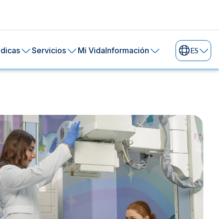
dicas
Servicios
Mi Vida
Información
ES
ral de tu piel.
ía
24 horas.