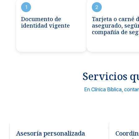
Métodos de pago seguros, simples y convenientes.
1
2
Documento de
Tarjeta o carné 
identidad vigente
asegurado, segú
compañía de seg
Servicios q
En Clínica Bíblica, cont
Asesoría personalizada
Coordin