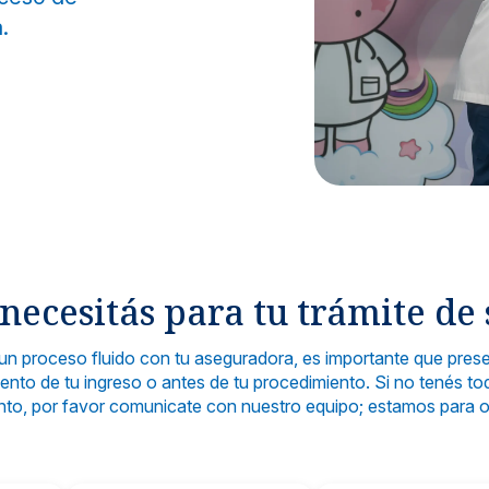
Salud auditiva y respirato
izada en todas las etapas de la mujer.
.
 Vacunación
Maternidad
& Traumatología
Urología General
ables para todas las edades.
Cuidado integral para mamá y bebé.
tas para huesos, músculos y articulaciones.
Especialistas en riñones, p
rología
Todas las especia
tamiento integral de enfermedades digestivas.
Listado completo de espe
uros, pagos y
iable.
necesitás para tu trámite de
Seguro
un proceso fluido con tu aseguradora, es importante que prese
 servicios para una experiencia médica clara y confiable.
Coberturas mé
nto de tu ingreso o antes de tu procedimiento. Si no tenés 
to, por favor comunicate con nuestro equipo; estamos para or
Contralo
Supervisión y 