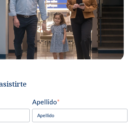
sistirte
Apellido
*