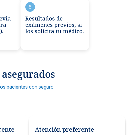
5
evia
Resultados de
ora
exámenes previos, si
).
los solicita tu médico.
s asegurados
 los pacientes con seguro
rente
Atención preferente