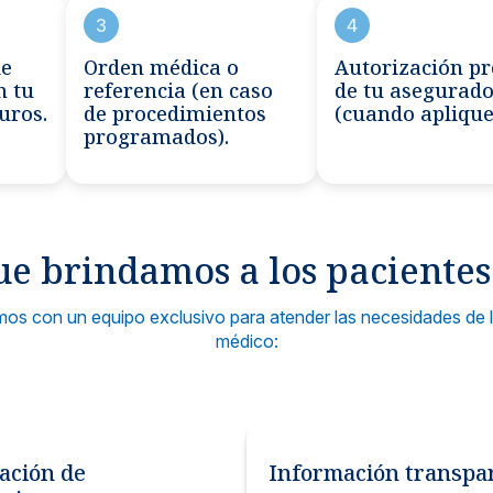
3
4
de
Orden médica o
Autorización pr
n tu
referencia (en caso
de tu asegurad
uros.
de procedimientos
(cuando aplique
programados).
ue brindamos a los paciente
amos con un equipo exclusivo para atender las necesidades de
médico:
ación de
Información transpa