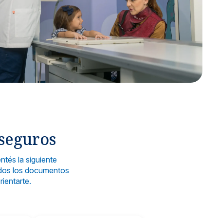
ria en manos de especialistas.
róstata y vías urinarias.
lidades
cialidades.
 seguros
s
ntés la siguiente
dicas con aseguradoras nacionales e internacionales.
todos los documentos
ientarte.
ría de servicios
apoyo para garantizar tu satisfacción.