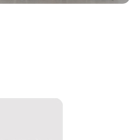
ria en manos de especialistas.
róstata y vías urinarias.
lidades
cialidades.
s
dicas con aseguradoras nacionales e internacionales.
ría de servicios
apoyo para garantizar tu satisfacción.