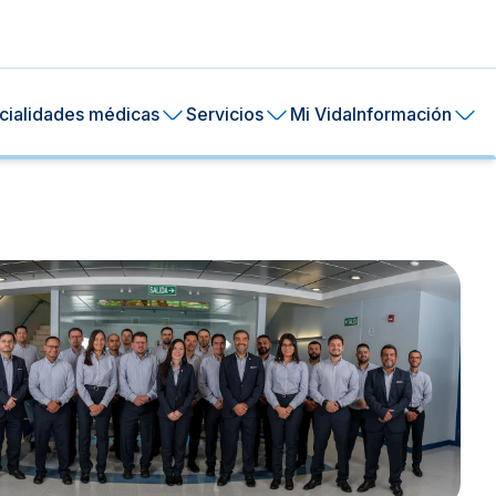
cialidades médicas
Servicios
Mi Vida
Información
ral de tu piel.
ía
24 horas.