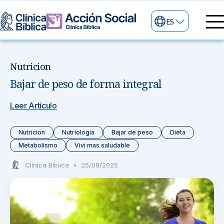
ES
Directorio Médico
Especialidades médicas
Nutricion
Servicios
Bajar de peso de forma integral
Nuestras especialidades
Mi Vida
Servicios Generales
Información
Leer Artículo
Centros de Excelencia
Información para el Paciente
Servicios 24/7
Nutricion
Nutriologia
Bajar de peso
Dieta
Metabolismo
Vivi mas saludable
Sobre nosotros
Servicios Especializados
Clínica Bíblica
•
25/08/2025
Investigación, Innovación y Docencia
Otros Servicios
Sedes