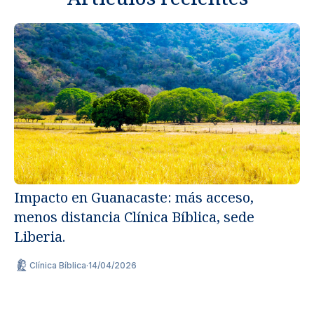
Impacto en Guanacaste: más acceso,
menos distancia Clínica Bíblica, sede
Un
Liberia.
ap
Clínica Bíblica
·
14/04/2026