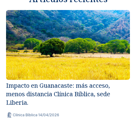
Impacto en Guanacaste: más acceso,
menos distancia Clínica Bíblica, sede
Un
Liberia.
ap
Clínica Bíblica
·
14/04/2026