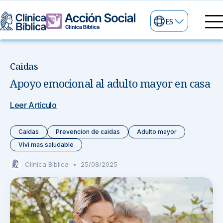
ES
Directorio Médico
Especialidades médicas
Caidas
Servicios
Apoyo emocional al adulto mayor en casa
Nuestras especialidades
Mi Vida
Servicios Generales
Información
Leer Artículo
Centros de Excelencia
Información para el Paciente
Servicios 24/7
Caidas
Prevencion de caidas
Adulto mayor
Vivi mas saludable
Sobre nosotros
Servicios Especializados
Clínica Bíblica
•
25/08/2025
Investigación, Innovación y Docencia
Otros Servicios
Sedes