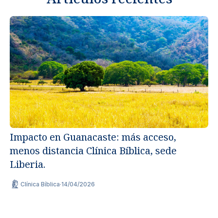
Impacto en Guanacaste: más acceso,
menos distancia Clínica Bíblica, sede
Un
Liberia.
ap
Clínica Bíblica
·
14/04/2026