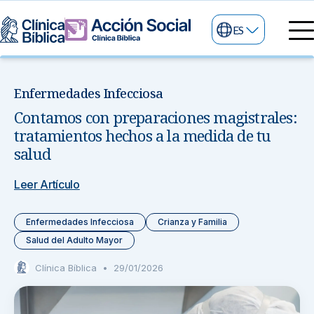
ES
Directorio Médico
Especialidades médicas
Enfermedades Infecciosa
Servicios
Contamos con preparaciones magistrales:
Nuestras especialidades
Mi Vida
tratamientos hechos a la medida de tu
Servicios Generales
Información
salud
Centros de Excelencia
Información para el Paciente
Servicios 24/7
Leer Artículo
Sobre nosotros
Servicios Especializados
Enfermedades Infecciosa
Crianza y Familia
Salud del Adulto Mayor
Investigación, Innovación y Docencia
Otros Servicios
Clínica Bíblica
•
29/01/2026
Sedes