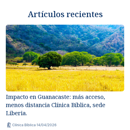
Artículos recientes
Impacto en Guanacaste: más acceso,
menos distancia Clínica Bíblica, sede
Un
Liberia.
ap
Clínica Bíblica
·
14/04/2026