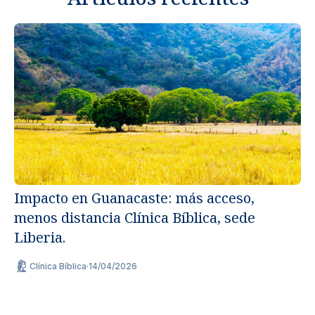
Impacto en Guanacaste: más acceso,
menos distancia Clínica Bíblica, sede
Un
Liberia.
ap
Clínica Bíblica
·
14/04/2026