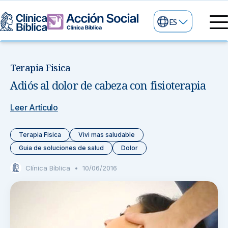
ES
Directorio Médico
Especialidades médicas
Terapia Fisica
Servicios
Adiós al dolor de cabeza con fisioterapia
Nuestras especialidades
Mi Vida
Servicios Generales
Información
Leer Artículo
Centros de Excelencia
Información para el Paciente
Servicios 24/7
Terapia Fisica
Vivi mas saludable
Guia de soluciones de salud
Dolor
Sobre nosotros
Servicios Especializados
Clínica Bíblica
•
10/06/2016
Investigación, Innovación y Docencia
Otros Servicios
Sedes