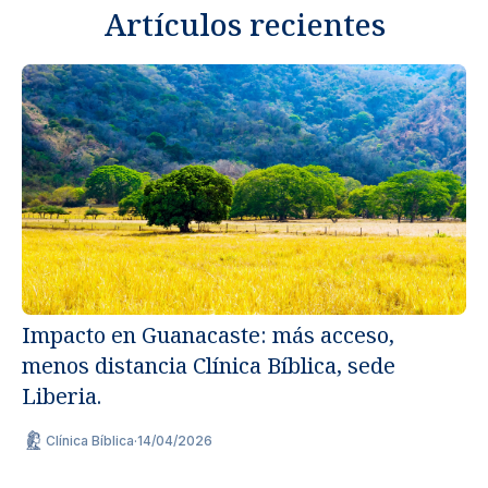
Artículos recientes
Impacto en Guanacaste: más acceso,
menos distancia Clínica Bíblica, sede
Un
Liberia.
ap
Clínica Bíblica
·
14/04/2026