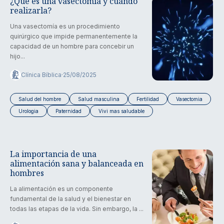
¿Qué es una vasectomía y cuándo
realizarla?
Una vasectomía es un procedimiento
quirúrgico que impide permanentemente la
capacidad de un hombre para concebir un
hijo...
Clínica Bíblica
·
25/08/2025
Salud del hombre
Salud masculina
Fertilidad
Vasectomia
Urologia
Paternidad
Vivi mas saludable
La importancia de una
alimentación sana y balanceada en
hombres
La alimentación es un componente
fundamental de la salud y el bienestar en
todas las etapas de la vida. Sin embargo, la ...