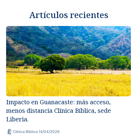
Artículos recientes
Impacto en Guanacaste: más acceso,
menos distancia Clínica Bíblica, sede
Un
Liberia.
ap
Clínica Bíblica
·
14/04/2026