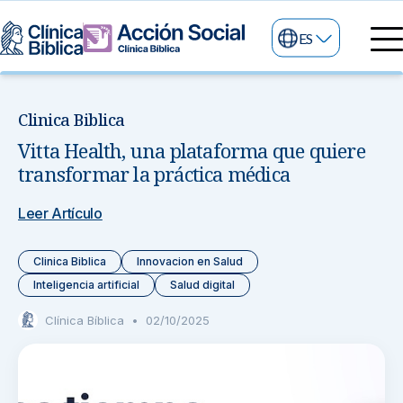
ES
Directorio Médico
Especialidades médicas
Clinica Biblica
Servicios
Vitta Health, una plataforma que quiere
Nuestras especialidades
Mi Vida
transformar la práctica médica
Servicios Generales
Información
Centros de Excelencia
Leer Artículo
Información para el Paciente
Servicios 24/7
Clinica Biblica
Innovacion en Salud
Sobre nosotros
Servicios Especializados
Inteligencia artificial
Salud digital
Clínica Bíblica
•
02/10/2025
Investigación, Innovación y Docencia
Otros Servicios
Sedes